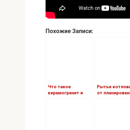
Похожие Записи:
Что такое
Рытье котлова
керамогранит и
от планирован
чем он отличается
до завершени
от керамической
плитки?