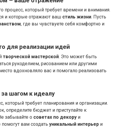
дом – ваше отражение
то процесс, который требует времени и внимания.
ся и которые отражают ваш
стиль жизни
. Пусть
ранством
, где вы чувствуете себя комфортно и
то для реализации идей
ей
творческой мастерской
. Это может быть
аться рукоделием, рисованием или другими
 место вдохновляло вас и помогало реализовать
 за шагом к идеалу
с, который требует планирования и организации.
к, определите бюджет и приступайте к
 Не забывайте о
советах по декору
и
е помогут вам создать
уникальный интерьер
и