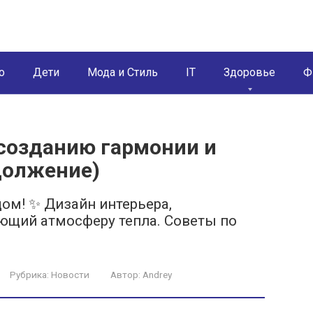
о
Дети
Мода и Стиль
IT
Здоровье
Ф
 созданию гармонии и
должение)
ом! ✨ Дизайн интерьера,
ющий атмосферу тепла. Советы по
Рубрика:
Новости
Автор:
Andrey