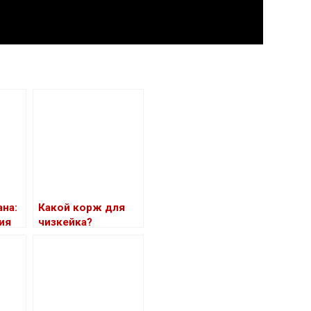
на:
Какой корж для
ия
чизкейка?
я