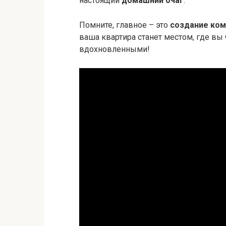
настоящий
домашний очаг
.
Помните, главное – это
создание ко
ваша квартира станет местом, где вы
вдохновленными!