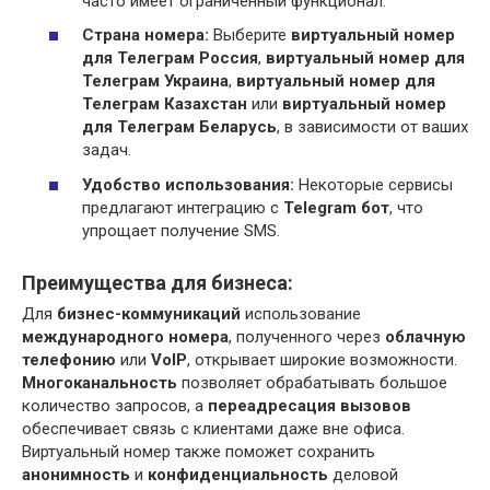
часто имеет ограниченный функционал.
Страна номера:
Выберите
виртуальный номер
для Телеграм Россия
,
виртуальный номер для
Телеграм Украина
,
виртуальный номер для
Телеграм Казахстан
или
виртуальный номер
для Телеграм Беларусь
, в зависимости от ваших
задач.
Удобство использования:
Некоторые сервисы
предлагают интеграцию с
Telegram бот
, что
упрощает получение SMS.
Преимущества для бизнеса:
Для
бизнес-коммуникаций
использование
международного номера
, полученного через
облачную
телефонию
или
VoIP
, открывает широкие возможности.
Многоканальность
позволяет обрабатывать большое
количество запросов, а
переадресация вызовов
обеспечивает связь с клиентами даже вне офиса.
Виртуальный номер также поможет сохранить
анонимность
и
конфиденциальность
деловой