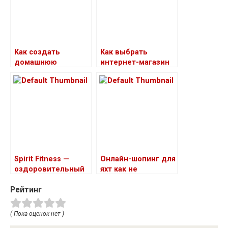
Как создать
Как выбрать
домашнюю
интернет-магазин
фотостудию
для яхтсменов
Spirit Fitness —
Онлайн-шопинг для
оздоровительный
яхт как не
клуб
ошибиться с
Рейтинг
выбором магазина
( Пока оценок нет )