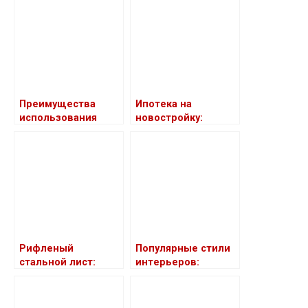
Преимущества
Ипотека на
использования
новостройку:
горшков для
преимущества и
рассады
ключевые аспекты
Рифленый
Популярные стили
стальной лист:
интерьеров:
надежный и
краткий обзор
безопасный настил