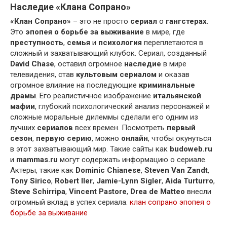
Наследие «Клана Сопрано»
«Клан Сопрано»
– это не просто
сериал
о
гангстерах
.
Это
эпопея о борьбе за выживание
в мире, где
преступность
,
семья
и
психология
переплетаются в
сложный и захватывающий клубок. Сериал, созданный
David Chase
, оставил огромное
наследие
в мире
телевидения, став
культовым сериалом
и оказав
огромное влияние на последующие
криминальные
драмы
. Его реалистичное изображение
итальянской
мафии
, глубокий психологический анализ персонажей и
сложные моральные дилеммы сделали его одним из
лучших
сериалов
всех времен. Посмотреть
первый
сезон
,
первую серию
, можно
онлайн
, чтобы окунуться
в этот захватывающий мир. Такие сайты как
budoweb.ru
и
mammas.ru
могут содержать информацию о сериале.
Актеры, такие как
Dominic Chianese
,
Steven Van Zandt
,
Tony Sirico
,
Robert Iler
,
Jamie-Lynn Sigler
,
Aida Turturro
,
Steve Schirripa
,
Vincent Pastore
,
Drea de Matteo
внесли
огромный вклад в успех сериала.
клан сопрано эпопея о
борьбе за выживание