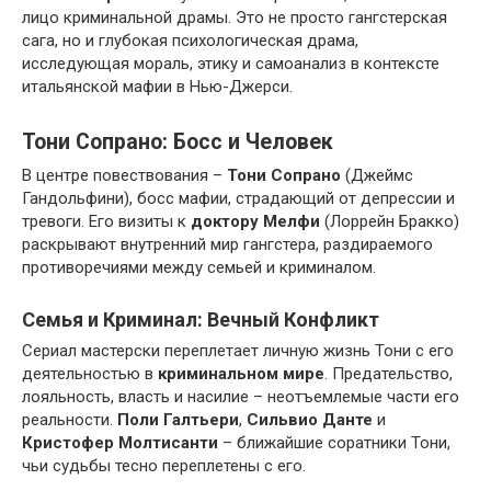
лицо криминальной драмы. Это не просто гангстерская
сага, но и глубокая психологическая драма,
исследующая мораль, этику и самоанализ в контексте
итальянской мафии в Нью-Джерси.
Тони Сопрано: Босс и Человек
В центре повествования –
Тони Сопрано
(Джеймс
Гандольфини), босс мафии, страдающий от депрессии и
тревоги. Его визиты к
доктору Мелфи
(Лоррейн Бракко)
раскрывают внутренний мир гангстера, раздираемого
противоречиями между семьей и криминалом.
Семья и Криминал: Вечный Конфликт
Сериал мастерски переплетает личную жизнь Тони с его
деятельностью в
криминальном мире
. Предательство,
лояльность, власть и насилие – неотъемлемые части его
реальности.
Поли Галтьери
,
Сильвио Данте
и
Кристофер Молтисанти
– ближайшие соратники Тони,
чьи судьбы тесно переплетены с его.