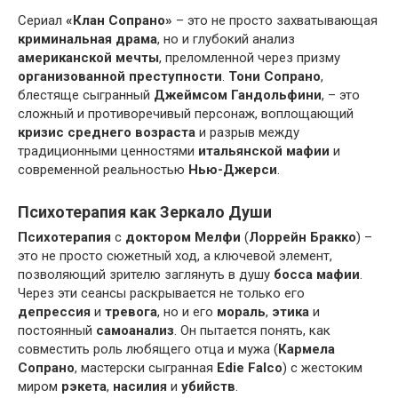
Сериал
«Клан Сопрано»
– это не просто захватывающая
криминальная драма
, но и глубокий анализ
американской мечты
, преломленной через призму
организованной преступности
.
Тони Сопрано
,
блестяще сыгранный
Джеймсом Гандольфини
, – это
сложный и противоречивый персонаж, воплощающий
кризис среднего возраста
и разрыв между
традиционными ценностями
итальянской мафии
и
современной реальностью
Нью-Джерси
.
Психотерапия как Зеркало Души
Психотерапия
с
доктором Мелфи
(
Лоррейн Бракко
) –
это не просто сюжетный ход, а ключевой элемент,
позволяющий зрителю заглянуть в душу
босса мафии
.
Через эти сеансы раскрывается не только его
депрессия
и
тревога
, но и его
мораль
,
этика
и
постоянный
самоанализ
. Он пытается понять, как
совместить роль любящего отца и мужа (
Кармела
Сопрано
, мастерски сыгранная
Edie Falco
) с жестоким
миром
рэкета
,
насилия
и
убийств
.