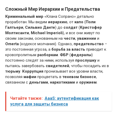
Сложный Мир Иерархии и Предательства
Криминальный мир
«Клана Сопрано» детально
проработан. Мы видим
иерархию
, от
капо
(
Поли
Галтьери
,
Сильвио Данте
) до
солдат
(
Кристофер
Молтисанти
,
Michael Imperioli
), и все они живут по
своим законам, основанным на
чести
,
уважении
и
Omerta
(кодексе молчания). Однако,
предательство
–
это постоянная угроза, а
борьба за власть
приводит к
кровопролитным
разборкам
.
ФБР
(
федералы
)
постоянно следят за ними, используя
прослушку
и
пытаясь завербовать
свидетелей
, чтобы посадить их в
тюрьму
.
Коррупция
пронизывает все уровни власти,
позволяя
мафии
процветать в
теневом бизнесе
,
связанном с
деньгами
,
наркотиками
и
оружием
.
Читайте также:
AaaS: аутентификация как
услуга для защиты бизнеса