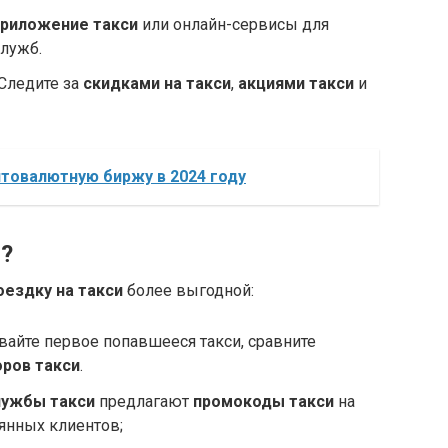
приложение такси
или онлайн-сервисы для
лужб.
Следите за
скидками на такси
,
акциями такси
и
птовалютную биржу в 2024 году
и?
оездку на такси
более выгодной:
айте первое попавшееся такси, сравните
оров такси
.
лужбы такси
предлагают
промокоды такси
на
янных клиентов;