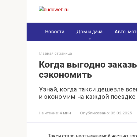
Перейти
к
контенту
Новости
Дом и дача
Авто, мот
Главная страница
Когда выгодно заказы
сэкономить
Узнай, когда такси дешевле вс
и экономим на каждой поездке 
На чтение:
4 мин
Опубликовано:
05.02.2025
Такси стало неотъемлемой частью гор