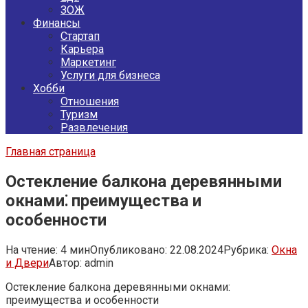
ЗОЖ
Финансы
Стартап
Карьера
Маркетинг
Услуги для бизнеса
Хобби
Отношения
Туризм
Развлечения
Главная страница
Остекление балкона деревянными
окнами⁚ преимущества и
особенности
На чтение:
4 мин
Опубликовано:
22.08.2024
Рубрика:
Окна
и Двери
Автор:
admin
Остекление балкона деревянными окнами:
преимущества и особенности