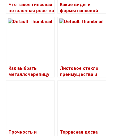
Что такое гипсовая
Какие виды и
потолочная розетка
формы гипсовой
и зачем она нужна
лепнины бывают
Как выбрать
Листовое стекло:
металлочерепицу
преимущества и
для кровли
способы
загородного дома
применения
Прочность и
Террасная доска