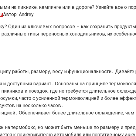
ыми на пикнике, кемпинге или в дороге? Узнайте все о по
ти
Автор:
Andrey
дку? Один из ключевых вопросов – как сохранить продукт
м различные типы переносных холодильников, их особенн
ципу работы, размеру, весу и функциональности․ Давайте
й и доступный вариант․ Основаны на принципе термоизоля
пикников и поездок, где не требуется длительное охлажд
мосумки, часто с усиленной термоизоляцией и более эффе
дуктов на несколько часов․
ляцией․ Обеспечивает более длительное охлаждение, чем
ж на термобокс, но может быть меньше по размеру и пред
чается к прикуривателю автомобиля или портативному акк