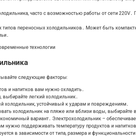
одильника, часто с возможностью работы от сети 220V․ 
ех типов переносных холодильников․ Может быть компак
мьи․
дильника
итывайте следующие факторы:
тов и напитков вам нужно охладить․
й, выбирайте легкий холодильник․
ый холодильник, устойчивый к ударам и повреждениям․
овать холодильник на пляже или вблизи воды, выбирайт
экономичный вариант․ Электрохолодильник – обеспечивает
ам нужно поддерживать температуру продуктов и напитко
уется в зависимости от типа, размера и функциональности