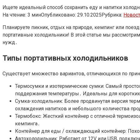
Ищете идеальный способ сохранить еду и напитки холодн
На чтение:
3 мин
Опубликовано:
29.10.2025
Рубрика:
Новос
Планируете пикник, отдых на природе, кемпинг или поез
портативные холодильники! В этой статье мы рассмотри
нужд․
Типы портативных холодильников
Существует множество вариантов, отличающихся по прин
Термосумки и изотермические сумки: Самый просто
поддержания температуры․ Идеальны для коротких 
Сумка-холодильник: Более продвинутая версия тер
охлаждения напитков и небольшого количества про
Термобокс: Жесткий контейнер с отличной термоизо
кемпинга․
Контейнер для еды / охлаждающий контейнер: Похо
Автохолодильник: Работает от 12V или USB, подклю