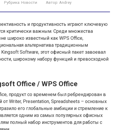
Рубрика:
Новости
Автор:
Andrey
фективность и продуктивность играют ключевую
ится критически важным. Среди множества
ныне широко известный как WPS Office,
циональная альтернатива традиционным
Kingsoft Software, этот офисный пакет завоевал
ности, широкому набору функций и превосходной
oft Office / WPS Office
ffice, продукт со временем был ребрендирован в
 от Writer, Presentation, Spreadsheets – основных
тразило его глобальные амбиции и стремление к
 является одним из самых популярных офисных
елям полный набор инструментов для работы с
иями.