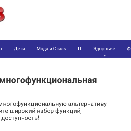
о
Дети
Мода и Стиль
IT
Здоровье
Ф
и многофункциональная
– многофункциональную альтернативу
те широкий набор функций,
 доступность!