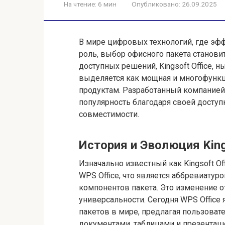
На чтение:
6 мин
Опубликовано:
26.09.2025
В мире цифровых технологий, где эф
роль, выбор офисного пакета станов
доступных решений, Kingsoft Office, 
выделяется как мощная и многофунк
продуктам. Разработанный компанией 
популярность благодаря своей доступ
совместимости.
История и Эволюция Kings
Изначально известный как Kingsoft O
WPS Office, что является аббревиатурой
компонентов пакета. Это изменение о
универсальности. Сегодня WPS Office
пакетов в мире, предлагая пользоват
документами, таблицами и презентац