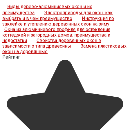
Виды дерево-алюминиевых окон и их
преимущества
Электроприводы для окон⁚ как
выбрать и в чем преимущество
Инструкция по
заклейке и утеплению деревянных окон на зиму
Окна из алюминиевого профиля для остекления
коттеджей и загородных домов: преимущества и
недостатки
Свойства деревянных окон в
зависимости о типа древесины
Замена пластиковых
окон на деревянные
Рейтинг